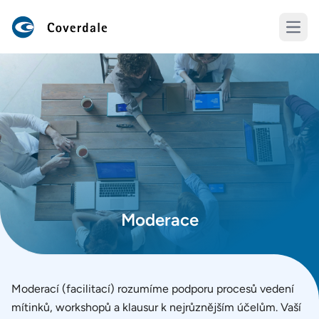
Open
Moderace
Moderací (facilitací) rozumíme podporu procesů vedení
mítinků, workshopů a klausur k nejrůznějším účelům. Vaší